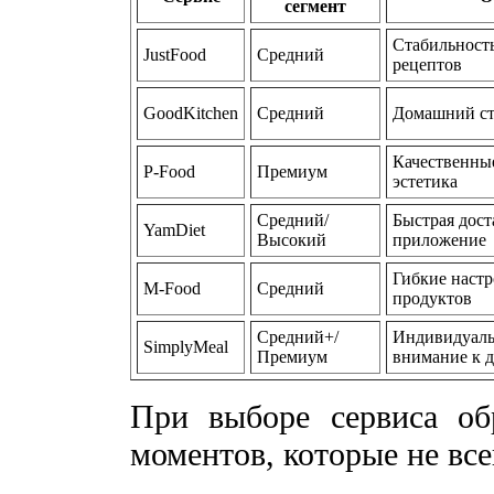
сегмент
Стабильность
JustFood
Средний
рецептов
GoodKitchen
Средний
Домашний ст
Качественны
P-Food
Премиум
эстетика
Средний/
Быстрая дост
YamDiet
Высокий
приложение
Гибкие наст
M-Food
Средний
продуктов
Средний+/
Индивидуаль
SimplyMeal
Премиум
внимание к д
При выборе сервиса об
моментов, которые не все