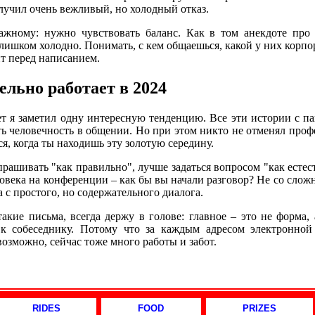
олучил очень вежливый, но холодный отказ.
ажному: нужно чувствовать баланс. Как в том анекдоте про
слишком холодно. Понимать, с кем общаешься, какой у них корпо
йт перед написанием.
ельно работает в 2024
ет я заметил одну интересную тенденцию. Все эти истории с п
ь человечность в общении. Но при этом никто не отменял про
я, когда ты находишь эту золотую середину.
рашивать "как правильно", лучше задаться вопросом "как естес
овека на конференции – как бы вы начали разговор? Не со слож
а с простого, но содержательного диалога.
такие письма, всегда держу в голове: главное – это не форма,
к собеседнику. Потому что за каждым адресом электронно
 возможно, сейчас тоже много работы и забот.
RIDES
FOOD
PRIZES