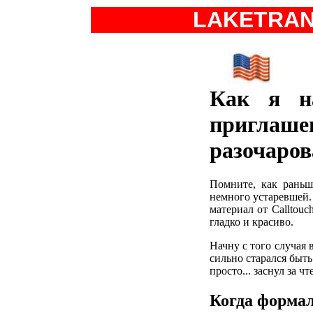
LAKETRA
Как я н
приглаше
разочаро
Помните, как раньш
немного устаревшей.
материал от Calltouc
гладко и красиво.
Начну с того случая 
сильно старался быть
просто... заснул за ч
Когда формал