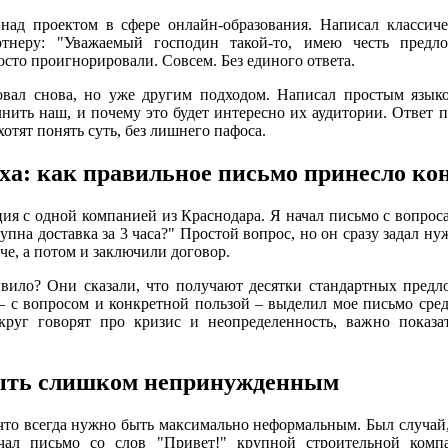
над проектом в сфере онлайн-образования. Написал классиче
тнеру: "Уважаемый господин такой-то, имею честь предлож
сто проигнорировали. Совсем. Без единого ответа.
овал снова, но уже другим подходом. Написал простым языком
нить наш, и почему это будет интересно их аудитории. Ответ п
отят понять суть, без лишнего пафоса.
ха: как правильное письмо принесло ко
ция с одной компанией из Краснодара. Я начал письмо с вопроса
упна доставка за 3 часа?" Простой вопрос, но он сразу задал 
че, а потом и заключили договор.
ивило? Они сказали, что получают десятки стандартных пред
– с вопросом и конкретной пользой – выделил мое письмо сре
округ говорят про кризис и неопределенность, важно показа
ыть слишком непринужденным
 что всегда нужно быть максимально неформальным. Был случай, 
чал письмо со слов "Привет!" крупной строительной комп