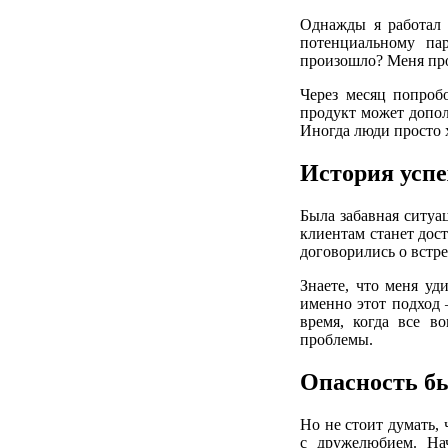
Однажды я работал 
потенциальному пар
произошло? Меня про
Через месяц попроб
продукт может допол
Иногда люди просто х
История успе
Была забавная ситуа
клиентам станет дост
договорились о встре
Знаете, что меня уд
именно этот подход 
время, когда все в
проблемы.
Опасность б
Но не стоит думать,
с дружелюбием. На