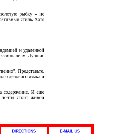
 золотую рыбку – не
ративный стиль. Хотя
андемией и удаленкой
фессионализм. Лучшие
твенно". Представьте,
ного делового языка и
 а содержание. И еще
й почты стоит живой
DIRECTIONS
E-MAIL US