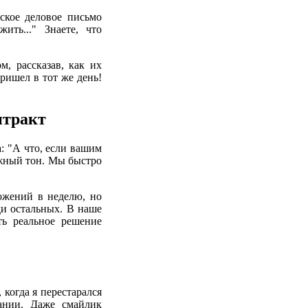
ское деловое письмо
ить..." Знаете, что
, рассказав, как их
ришел в тот же день!
нтракт
: "А что, если вашим
нужный тон. Мы быстро
ложений в неделю, но
ди остальных. В наше
ть реальное решение
когда я перестарался
ании. Даже смайлик