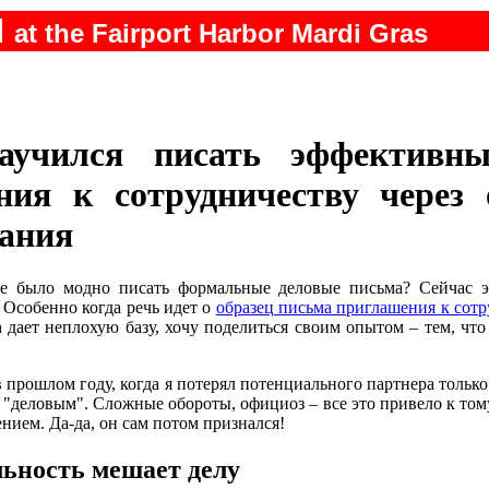
N
at the Fairport Harbor Mardi Gras
аучился писать эффективны
ния к сотрудничеству через
вания
е было модно писать формальные деловые письма? Сейчас э
 Особенно когда речь идет о
образец письма приглашения к сотр
h дает неплохую базу, хочу поделиться своим опытом – тем, что
в прошлом году, когда я потерял потенциального партнера тольк
 "деловым". Сложные обороты, официоз – все это привело к том
тением. Да-да, он сам потом признался!
ьность мешает делу