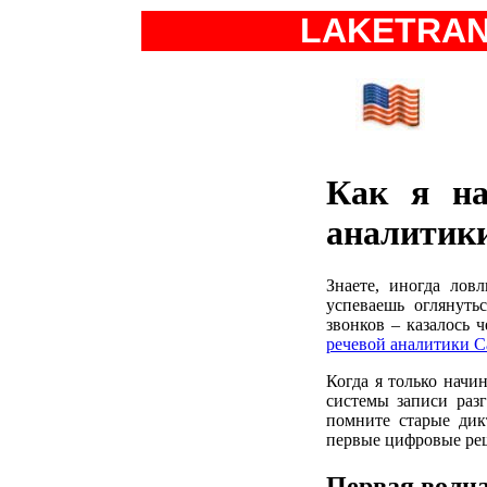
LAKETRA
Как я на
аналитики
Знаете, иногда лов
успеваешь оглянуть
звонков – казалось 
речевой аналитики Ca
Когда я только начи
системы записи раз
помните старые дик
первые цифровые ре
Первая волн