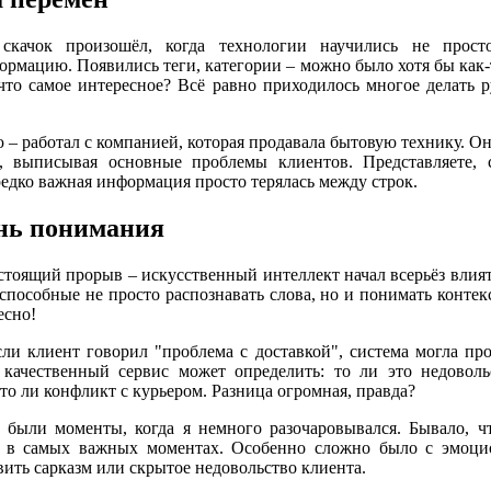
скачок произошёл, когда технологии научились не прост
ормацию. Появились теги, категории – можно было хотя бы как-
 что самое интересное? Всё равно приходилось многое делать р
– работал с компанией, которая продавала бытовую технику. О
, выписывая основные проблемы клиентов. Представляете, 
редко важная информация просто терялась между строк.
нь понимания
стоящий прорыв – искусственный интеллект начал всерьёз влиять
способные не просто распознавать слова, но и понимать контекс
есно!
ли клиент говорил "проблема с доставкой", система могла про
 качественный сервис может определить: то ли это недоволь
то ли конфликт с курьером. Разница огромная, правда?
, были моменты, когда я немного разочаровывался. Бывало, 
 в самых важных моментах. Особенно сложно было с эмоци
вить сарказм или скрытое недовольство клиента.