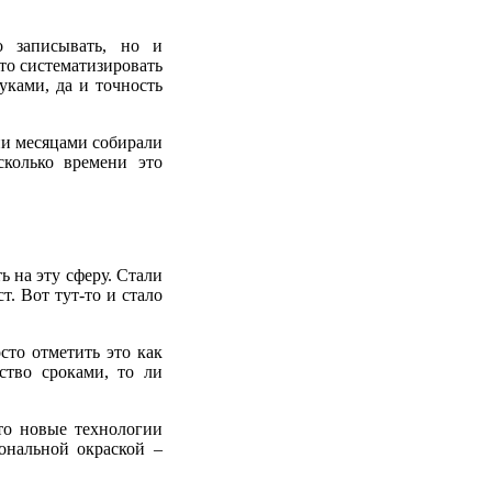
о записывать, но и
то систематизировать
уками, да и точность
ни месяцами собирали
сколько времени это
 на эту сферу. Стали
т. Вот тут-то и стало
сто отметить это как
ство сроками, то ли
что новые технологии
ональной окраской –