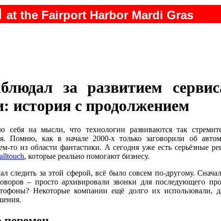
N
at the Fairport Harbor Mardi Gras
блюдал за развитием сервис
: история с продолжением
лю себя на мысли, что технологии развиваются так стремит
ся. Помню, как в начале 2000-х только заговорили об автом
чем-то из области фантастики. А сегодня уже есть серьёзные р
lltouch
, которые реально помогают бизнесу.
нал следить за этой сферой, всё было совсем по-другому. Снача
говоров – просто архивировали звонки для последующего про
тофоны? Некоторые компании ещё долго их использовали, д
шения.
а перемен