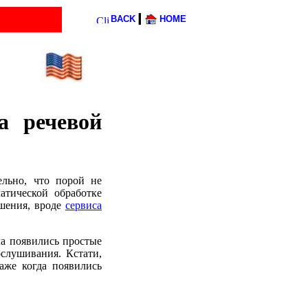
l
BACK
HOME
а речевой
ельно, что порой не
атической обработке
ешения, вроде
сервиса
ла появились простые
слушивания. Кстати,
аже когда появились