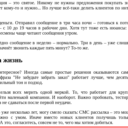
ация – это святое. Никому не нужны предложения покупать 
ет кому-то и нужно... Но лучше всё-таки делить клиентов по ин
деньги. Отправил сообщение в три часа ночи – готовься к пот
 с 10 до 19 часов в рабочие дни. Хотя тут тоже есть нюансы
знесмены чаще читают сообщения утром.
 Одно сообщение в неделю – нормально. Три в день – уже слишк
 начнёт звонить каждые пять минут? То-то же.
а жизнь
интересное? Иногда самые простые решения оказываются с
раза "Не забудьте забрать заказ" работает лучше, чем деся
вильный тон и подход.
ельзя всех мерить одной меркой. То, что работает для круп
ти маленькой компании. И наоборот. Важно пробовать, тестир
а не сдаваться после первой неудачи.
о уже несколько лет, могу смело сказать: СМС рассылка – это м
нужно с умом. Иначе вместо новых клиентов получишь толь
А это, согласитесь, совсем не то, чего мы хотим добиться.