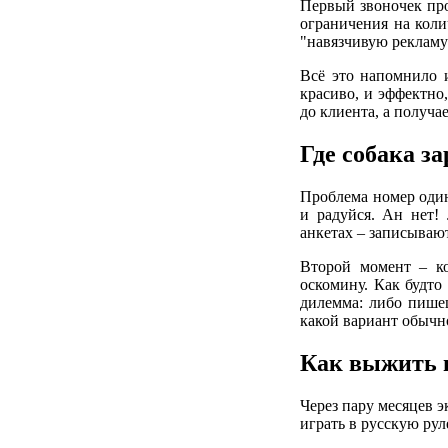
Первый звоночек про
ограничения на коли
"навязчивую рекламу"
Всё это напомнило и
красиво, и эффектно,
до клиента, а получа
Где собака з
Проблема номер один 
и радуйся. Ан нет!
анкетах – записываю
Второй момент – ко
оскомину. Как будто
дилемма: либо пишеш
какой вариант обыч
Как выжить 
Через пару месяцев э
играть в русскую рул