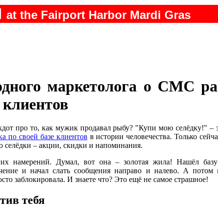
N
at the Fairport Harbor Mardi Gras
одного маркетолога о СМС ра
е клиентов
дот про то, как мужик продавал рыбу? "Купи мою селёдку!" – 
а по своей базе клиентов
в истории человечества. Только сейча
о селёдки – акции, скидки и напоминания.
гих намерений. Думал, вот она – золотая жила! Нашёл базу
чение и начал слать сообщения направо и налево. А потом 
сто заблокировала. И знаете что? Это ещё не самое страшное!
отив тебя