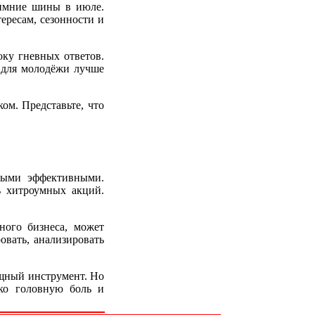
зимние шины в июле.
тересам, сезонности и
оку гневных ответов.
: для молодёжи лучше
ом. Представьте, что
амыми эффективными.
ть хитроумных акций.
ного бизнеса, может
овать, анализировать
ощный инструмент. Но
ко головную боль и