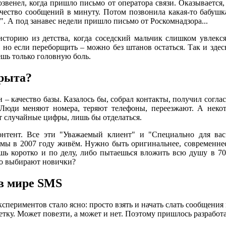
звенел, когда пришло письмо от оператора связи. Оказывается,
чество сообщений в минуту. Потом позвонила какая-то бабушка
. А под занавес недели пришло письмо от Роскомнадзора...
сторию из детства, когда соседский мальчик слишком увлекс
 но если переборщить – можно без штанов остаться. Так и здес
ешь только головную боль.
арыта?
– качество базы. Казалось бы, собрал контакты, получил согла
 Люди меняют номера, теряют телефоны, переезжают. А неко
т случайные цифры, лишь бы отделаться.
нтент. Все эти "Уважаемый клиент" и "Специально для ва
 мы в 2007 году живём. Нужно быть оригинальнее, современнее
ь коротко и по делу, либо пытаешься вложить всю душу в 70
но выбирают новички?
в мире SMS
кспериментов стало ясно: просто взять и начать слать сообщения 
етку. Может повезти, а может и нет. Поэтому пришлось разработа