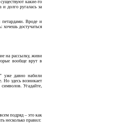
 существуют какие-то
 и долго ругалась за
я петардами. Вроде и
ь: хочешь достучаться
сие на рассылку, живи
торые вообще врут в
с" уже давно набили
. Но здесь возникает
 символов. Угадайте,
всем подряд – это как
ть несколько правил: